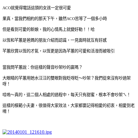
ACO就覺得電話這頭的女孩一定很可愛
果真，當我們相約的那天下午，雖然ACO苦等了一個多小時
但是看到可愛的新娘，我的心情馬上就變好勒！！哈
以恆和芊蕙是爸媽的朋友介紹而認識，一見面時就互有好感
芊蕙欣賞以恆的才氣，以恆更是因為芊蕙的可愛和活潑而被吸引
當我問芊蕙說：你這樣的聲音吵架吵的贏嗎？
大眼睛的芊蕙用她水汪汪的雙眼對我眨呀眨～吵架？我們從來沒有吵過架
呀！
哇嗚～真的，這二個人相處的過程中，每天只有甜蜜，根本不會吵架ㄟ！
這樣的模範小夫妻，很值得大家效法，大家都要記得相愛的初衷，相愛到老
唷！