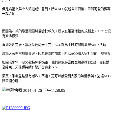
）））
但是婚禮上鮮少人知道或注意到，所以ACO就親自宣傳後，帶著可愛的賓客
一起合拍
而因為90桌的敬酒需要時間會比較久，所以在婚宴活動的規劃上，ACO也沒
有安排很滿
直到敬酒完後，發現菜色尚未上完，ACO就馬上臨時加碼歡樂call in活動
現場大家非常熱情參與，因為是臨時加碼，所以ACO請大家打我的手機參與
扣除活動當下ACO就按掉的來電，我的簡訊在當晚竟然高達152封，而且婚
宴結束二天後還持續有簡訊發過來～～
果真，手機差點沒有爆炸，不過，更可以感受到大家的熱情參與，這讓ACO
非常開心唷！