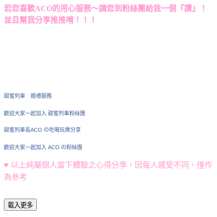
若您喜歡ACO的用心服務～請您到粉絲團給我一個『讚』！
並且幫我分享推推唷！！！
甜蜜列車 婚禮服務
歡迎大家一起加入 甜蜜列車粉絲團
甜蜜列車長ACO の吃喝玩樂分享
歡迎大家一起加入 ACO の粉絲團
♥
以上純屬個人當下體驗之心得分享，因每人感受不同，僅作
為參考
載入更多