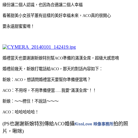
緣份讓二個人認識，也因為合適讓二個人幸福
看著甜美小女孩芊蕙有這樣的美好幸福未來，ACO真的很開心
要永遠甜蜜蜜唷！
婚禮當天也要謝謝新娘特別幫ACO準備的滿漢全席，超級大感恩唷
婚禮前幾天，新娘打電話給ACO，那天的對話內容如下：
新娘：ACO，想請問婚禮當天要幫你準備便當嗎？
ACO：不用呀，不用準備便當.......我要"滿漢全席"！！
新娘：～～楞住！不說話～～～
ACO：哈哈哈哈哈！
(PS也謝謝新娘特別傳給ACO婚攝
拍的照
KissLove 映像事務所
片，啾咪)