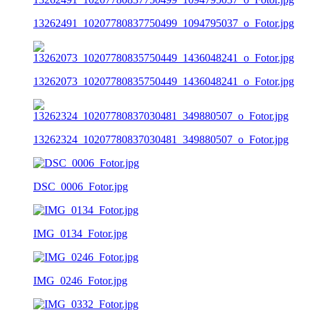
13262491_10207780837750499_1094795037_o_Fotor.jpg
13262073_10207780835750449_1436048241_o_Fotor.jpg
13262324_10207780837030481_349880507_o_Fotor.jpg
DSC_0006_Fotor.jpg
IMG_0134_Fotor.jpg
IMG_0246_Fotor.jpg