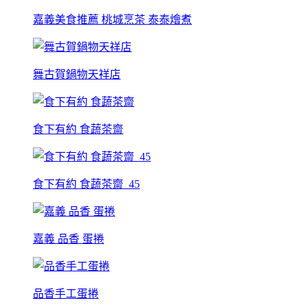
嘉義美食推薦 桃城烹茶 泰泰燴煮
舞古賀鍋物天祥店
食下有約 食蔬茶齋
食下有約 食蔬茶齋_45
嘉義 品香 蛋捲
品香手工蛋捲