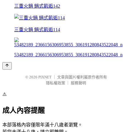
三重火鍋 鍋式飢逅142
三重火鍋 鍋式飢逅114
53482189_2366156306953855_306191280843522048_n
© 2026
PIXNET
｜
文章與圖片權利屬原作者所有
隱私權政策
｜
服務聲明
⚠️
成人內容提醒
本部落格內容僅限年滿十八歲者瀏覽。
若您未滿十八歲，請立即離開。