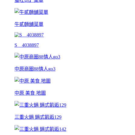
蛋吐司】菜單
牛貳麵舖菜單
S__4038897
中原商圈88情人go3
中原 美食 地圖
三重火鍋 鍋式飢逅129