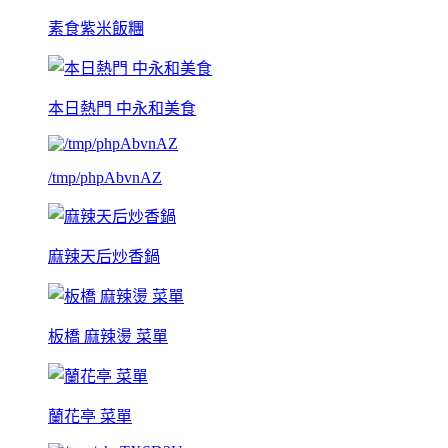
素食紫米飯糰
本日熱門 中永和美食
/tmp/phpAbvnAZ
麻辣天后炒香鍋
板橋 麻辣燙 菜單
蘭花亭 菜單