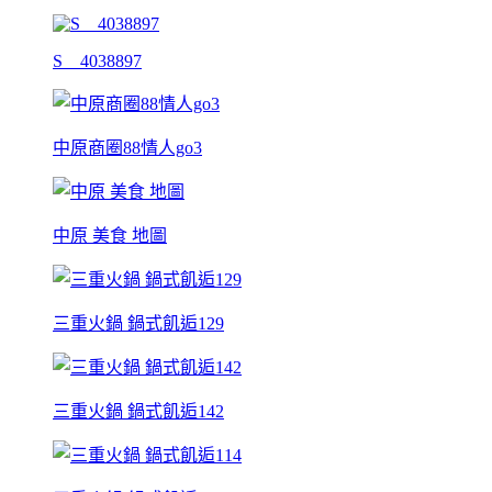
S__4038897
中原商圈88情人go3
中原 美食 地圖
三重火鍋 鍋式飢逅129
三重火鍋 鍋式飢逅142