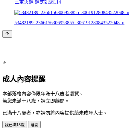
三重火鍋 鍋式飢逅114
53482189_2366156306953855_306191280843522048_n
⚠️
成人內容提醒
本部落格內容僅限年滿十八歲者瀏覽。
若您未滿十八歲，請立即離開。
已滿十八歲者，亦請勿將內容提供給未成年人士。
我已滿18歲
離開