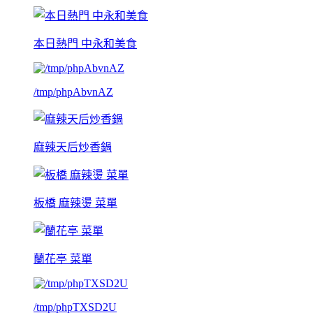
本日熱門 中永和美食
/tmp/phpAbvnAZ
麻辣天后炒香鍋
板橋 麻辣燙 菜單
蘭花亭 菜單
/tmp/phpTXSD2U