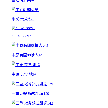
蛋吐司】菜單
牛貳麵舖菜單
S__4038897
中原商圈88情人go3
中原 美食 地圖
三重火鍋 鍋式飢逅129