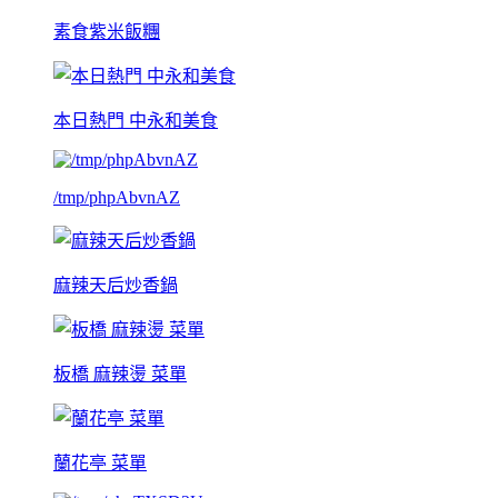
素食紫米飯糰
本日熱門 中永和美食
/tmp/phpAbvnAZ
麻辣天后炒香鍋
板橋 麻辣燙 菜單
蘭花亭 菜單