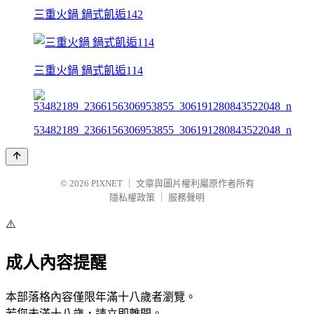
三重火鍋 鍋式飢逅142
三重火鍋 鍋式飢逅114
53482189_2366156306953855_306191280843522048_n
© 2026
PIXNET
｜
文章與圖片權利屬原作者所有
隱私權政策
｜
服務聲明
⚠️
成人內容提醒
本部落格內容僅限年滿十八歲者瀏覽。
若您未滿十八歲，請立即離開。