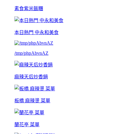
素食紫米飯糰
本日熱門 中永和美食
/tmp/phpAbvnAZ
麻辣天后炒香鍋
板橋 麻辣燙 菜單
蘭花亭 菜單