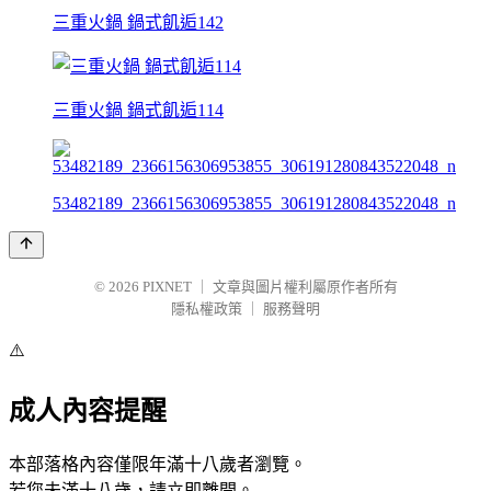
三重火鍋 鍋式飢逅142
三重火鍋 鍋式飢逅114
53482189_2366156306953855_306191280843522048_n
© 2026
PIXNET
｜
文章與圖片權利屬原作者所有
隱私權政策
｜
服務聲明
⚠️
成人內容提醒
本部落格內容僅限年滿十八歲者瀏覽。
若您未滿十八歲，請立即離開。