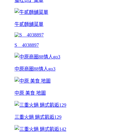
蛋吐司】菜單
牛貳麵舖菜單
S__4038897
中原商圈88情人go3
中原 美食 地圖
三重火鍋 鍋式飢逅129